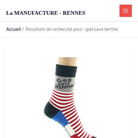
Aller
au
La MANUFACTURE - RENNES
contenu
Accueil
Résultats de recherche pour : god save berthe
Chaussettes
antidérapantes
God
Save
Berthe