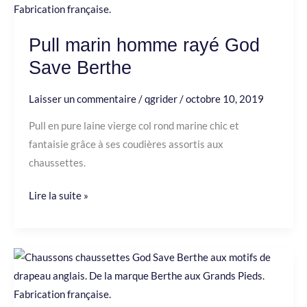
homme
rayé
Pull marin homme rayé God
God
Save Berthe
Save
Berthe
Laisser un commentaire
/
qgrider
/
octobre 10, 2019
Pull en pure laine vierge col rond marine chic et
fantaisie grâce à ses coudières assortis aux
chaussettes.
Lire la suite »
Chaussons
chaussettes
God