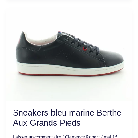
Sneakers
bleu
marine
Berthe
Aux
Grands
Pieds
Sneakers bleu marine Berthe
Aux Grands Pieds
Laisser un commentaire
/
Clémence Robert
/
mai 15,