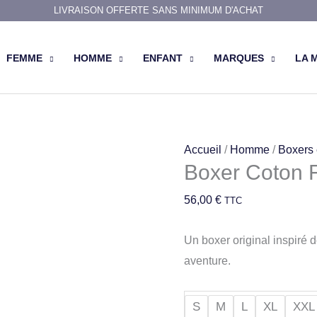
LIVRAISON OFFERTE SANS MINIMUM D'ACHAT
FEMME
HOMME
ENFANT
MARQUES
LA 
quantité
Accueil
/
Homme
/
Boxers 
Boxer Coton F
de
Boxer
56,00
€
TTC
Coton
Forêt
Un boxer original inspiré d
Vert
aventure.
S
M
L
XL
XXL