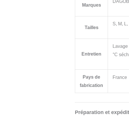
DAGOB
Marques
S, M, L
Tailles
Lavage 
Entretien
°C séch
Pays de
France
fabrication
Préparation et expédit