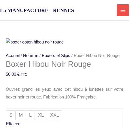
Aller
La MANUFACTURE - RENNES
au
contenu
quantité
de
Accueil
/
Homme
/
Boxers et Slips
/ Boxer Hibou Noir Rouge
Boxer
Boxer Hibou Noir Rouge
Hibou
Noir
56,00
€
TTC
Rouge
Ouvrez grand les yeux avec cet hibou à lunettes sur votre
boxer noir et rouge. Fabrication 100% Française.
S
M
L
XL
XXL
Effacer