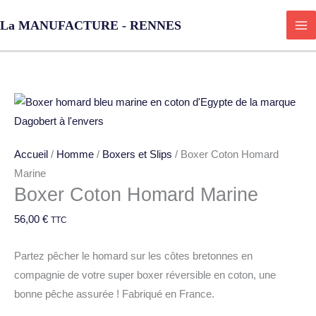
Aller
Total
La MANUFACTURE - RENNES
au
du
contenu
panier:
quantité
de
Boxer
Accueil
/
Homme
/
Boxers et Slips
/ Boxer Coton Homard
Coton
Marine
Homard
Boxer Coton Homard Marine
Marine
56,00
€
TTC
Partez pêcher le homard sur les côtes bretonnes en
compagnie de votre super boxer réversible en coton, une
bonne pêche assurée ! Fabriqué en France.