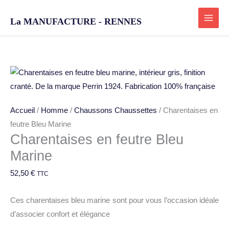
Aller
au
La MANUFACTURE - RENNES
contenu
quantité
de
Charentaises
Accueil
/
Homme
/
Chaussons Chaussettes
/ Charentaises en
en
feutre Bleu Marine
feutre
Charentaises en feutre Bleu
Bleu
Marine
Marine
52,50
€
TTC
Ces charentaises bleu marine sont pour vous l’occasion idéale
d’associer confort et élégance