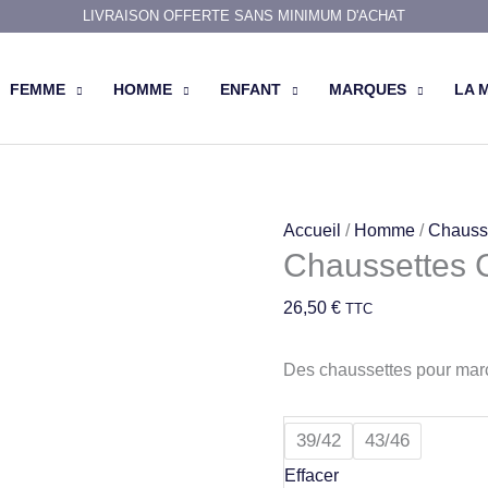
LIVRAISON OFFERTE SANS MINIMUM D'ACHAT
FEMME
HOMME
ENFANT
MARQUES
LA 
quantité
Accueil
/
Homme
/
Chauss
Chaussettes 
de
Chaussettes
26,50
€
TTC
Coton
Musique
Des chaussettes pour marc
Noir
39/42
43/46
Effacer