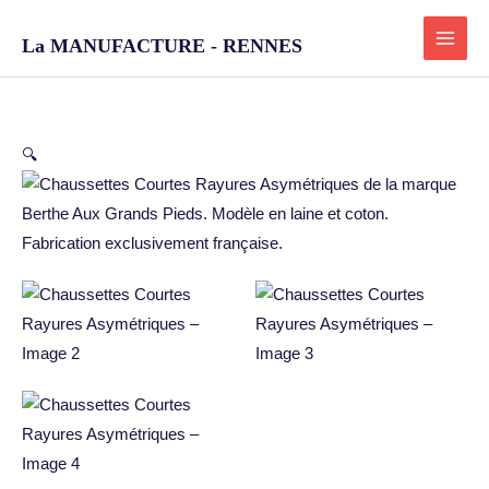
Aller
au
La MANUFACTURE - RENNES
contenu
quantité
🔍
de
Chaussettes
Courtes
Rayures
Asymétriques