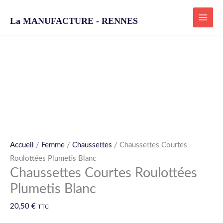
Aller
La MANUFACTURE - RENNES
au
contenu
quantité
de
Chaussettes
Courtes
Roulottées
Plumetis
Accueil
/
Femme
/
Chaussettes
/ Chaussettes Courtes
Blanc
Roulottées Plumetis Blanc
Chaussettes Courtes Roulottées
Plumetis Blanc
20,50
€
TTC