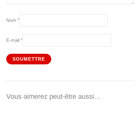
Nom
*
E-mail
*
Vous aimerez peut-être aussi…
Plage
Plage
de
de
prix :
prix :
47,00 €
47,00 €
à
à
52,50 €
52,50 €