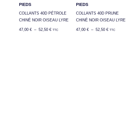
PIEDS
PIEDS
COLLANTS 40D PÉTROLE
COLLANTS 40D PRUNE
CHINÉ NOIR OISEAU LYRE
CHINÉ NOIR OISEAU LYRE
47,00
€
–
52,50
€
47,00
€
–
52,50
€
TTC
TTC
Plage
de
prix :
44,00 €
à
51,00 €