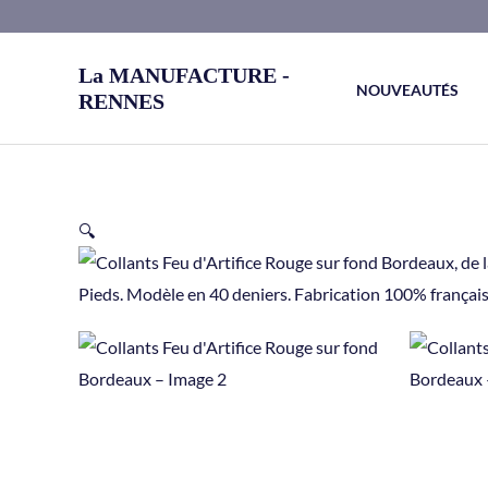
Aller
au
La MANUFACTURE -
contenu
NOUVEAUTÉS
RENNES
🔍