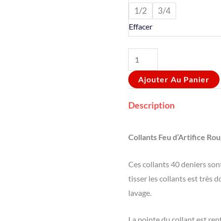
1/2
3/4
Effacer
Ajouter Au Panier
Description
Collants Feu d’Artifice Ro
Ces collants 40 deniers so
tisser les collants est très
lavage.
La pointe du collant est renf