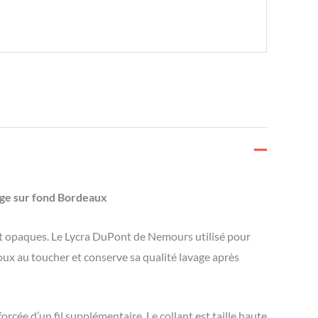
uge sur fond Bordeaux
nt opaques. Le Lycra DuPont de Nemours utilisé pour
 doux au toucher et conserve sa qualité lavage après
orcée d’un fil supplémentaire. Le collant est taille haute