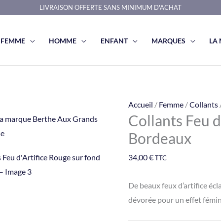
LIVRAISON OFFERTE SANS MINIMUM D'ACHAT
FEMME
HOMME
ENFANT
MARQUES
LA
quantité
Accueil
/
Femme
/
Collants
Collants Feu d
de
Collants
Bordeaux
Feu
34,00
€
TTC
d'Artifice
Rouge
De beaux feux d’artifice écl
sur
dévorée pour un effet fémi
fond
Bordeaux