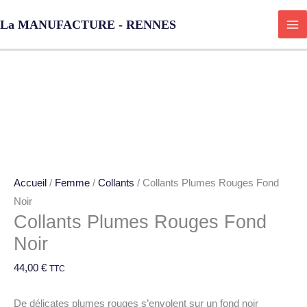
Aller
La MANUFACTURE - RENNES
au
contenu
quantité
de
Collants
Plumes
Rouges
Accueil
/
Femme
/
Collants
/ Collants Plumes Rouges Fond
Fond
Noir
Noir
Collants Plumes Rouges Fond
Noir
44,00
€
TTC
De délicates plumes rouges s’envolent sur un fond noir