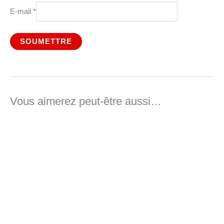
E-mail
*
Vous aimerez peut-être aussi…
Plage
de
prix :
44,00 €
à
51,00 €