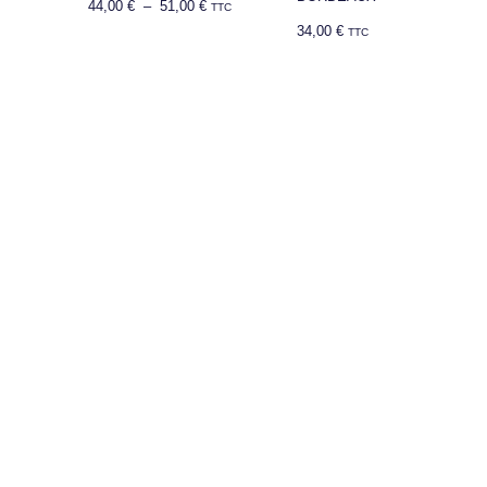
44,00
€
–
51,00
€
TTC
34,00
€
TTC
Plage
de
prix :
44,00 €
à
51,00 €