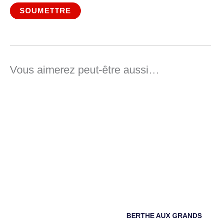
Vous aimerez peut-être aussi…
Plage
Plage
de
de
prix :
prix :
44,50 €
44,50 €
à
à
50,00 €
49,50 €
BERTHE AUX GRANDS