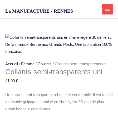
Aller
au
La MANUFACTURE - RENNES
contenu
quantité
de
Collants
semi-
Accueil
/
Femme
/
Collants
/ Collants semi-transparents uni
transparents
Collants semi-transparents uni
uni
41,00
€
TTC
Un collant semi-transparent robuste et confortable. Il est tricoté
en double guipage et vanisé en fibre Lycra 3D pour le plus
grand bonheur des dames.