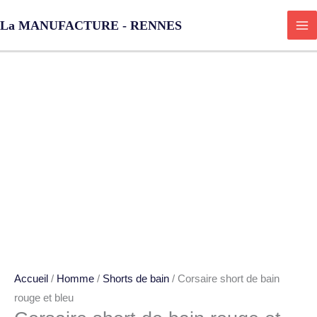
Aller
La MANUFACTURE - RENNES
au
contenu
quantité
de
Corsaire
short
de
bain
rouge
et
bleu
Accueil
/
Homme
/
Shorts de bain
/ Corsaire short de bain
rouge et bleu