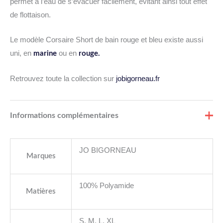
permet à l’eau de s’évacuer facilement, évitant ainsi tout effet
de flottaison.
Le modèle Corsaire Short de bain rouge et bleu existe aussi
uni, en
ou en
marine
rouge.
Retrouvez toute la collection sur
jobigorneau.fr
Informations complémentaires
JO BIGORNEAU
Marques
100% Polyamide
Matières
S, M, L, XL