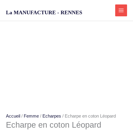
Aller
au
La MANUFACTURE - RENNES
contenu
quantité
de
Echarpe
en
coton
Léopard
Accueil
/
Femme
/
Echarpes
/ Echarpe en coton Léopard
Echarpe en coton Léopard