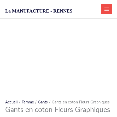
Aller
La MANUFACTURE - RENNES
au
contenu
quantité
de
Gants
en
coton
Fleurs
Graphiques
Accueil
/
Femme
/
Gants
/ Gants en coton Fleurs Graphiques
Gants en coton Fleurs Graphiques