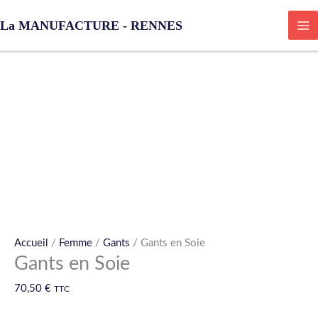
Aller
La MANUFACTURE - RENNES
au
contenu
quantité
de
Gants
en
Soie
Accueil
/
Femme
/
Gants
/ Gants en Soie
Gants en Soie
70,50
€
TTC