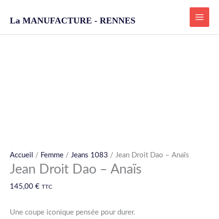
Aller
La MANUFACTURE - RENNES
au
contenu
quantité
de
Jean
Droit
Dao
-
Anaïs
Accueil
/
Femme
/
Jeans 1083
/ Jean Droit Dao – Anaïs
Jean Droit Dao – Anaïs
145,00
€
TTC
Une coupe iconique pensée pour durer.