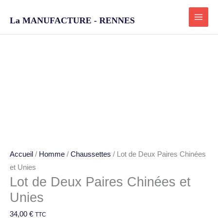
Aller
au
La MANUFACTURE - RENNES
contenu
quantité
de
Lot
de
Deux
Paires
Chinées
Accueil
/
Homme
/
Chaussettes
/ Lot de Deux Paires Chinées
et
et Unies
Unies
Lot de Deux Paires Chinées et
Unies
34,00
€
TTC