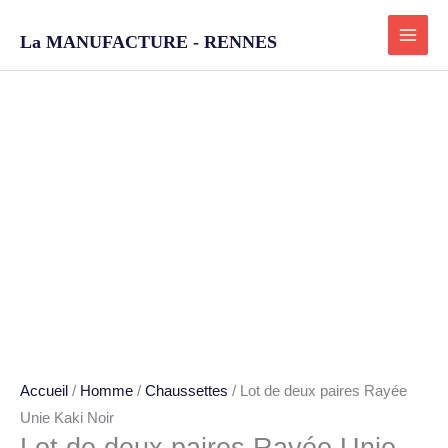
Aller
au
La MANUFACTURE - RENNES
contenu
quantité
de
Lot
de
deux
paires
Rayée
Unie
Kaki
Noir
Accueil
/
Homme
/
Chaussettes
/ Lot de deux paires Rayée
Unie Kaki Noir
Lot de deux paires Rayée Unie