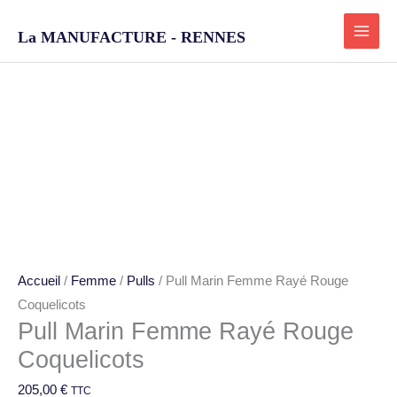
Aller
au
La MANUFACTURE - RENNES
contenu
quantité
de
Pull
Marin
Femme
Rayé
Rouge
Accueil
/
Femme
/
Pulls
/ Pull Marin Femme Rayé Rouge
Coquelicots
Coquelicots
Pull Marin Femme Rayé Rouge
Coquelicots
205,00
€
TTC