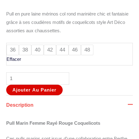
Pull en pure laine mérinos col rond marinière chic et fantaisie
grâce à ses coudières motifs de coquelicots style Art Déco
assorties aux chaussettes.
36
38
40
42
44
46
48
Effacer
Ajouter Au Panier
Description
Pull Marin Femme Rayé Rouge Coquelicots
Ces pulls marins sont issus d’une collaboration entre Berthe