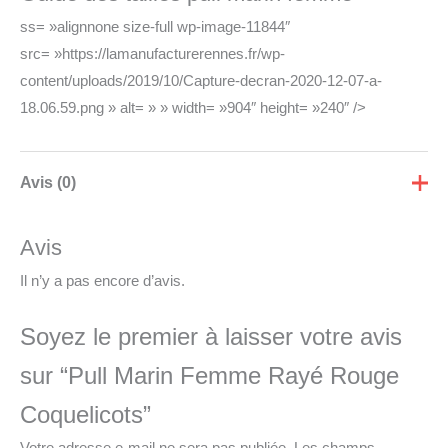
ss= »alignnone size-full wp-image-11844″
src= »https://lamanufacturerennes.fr/wp-
content/uploads/2019/10/Capture-decran-2020-12-07-a-
18.06.59.png » alt= » » width= »904″ height= »240″ />
Avis (0)
Avis
Il n’y a pas encore d’avis.
Soyez le premier à laisser votre avis
sur “Pull Marin Femme Rayé Rouge
Coquelicots”
Votre adresse e-mail ne sera pas publiée.
Les champs