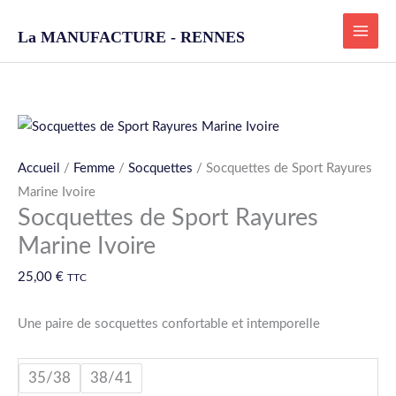
Aller
La MANUFACTURE - RENNES
au
contenu
quantité
de
Accueil
/
Femme
/
Socquettes
/ Socquettes de Sport Rayures
Socquettes
Marine Ivoire
de
Socquettes de Sport Rayures
Sport
Marine Ivoire
Rayures
Marine
25,00
€
TTC
Ivoire
Une paire de socquettes confortable et intemporelle
35/38
38/41