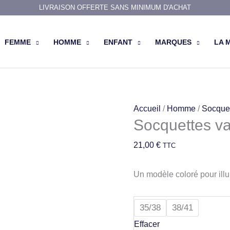
LIVRAISON OFFERTE SANS MINIMUM D'ACHAT
FEMME
HOMME
ENFANT
MARQUES
LA 
quantité
Accueil
/
Homme
/
Socque
Socquettes va
de
Socquettes
21,00
€
TTC
vagues
multicolores
Un modèle coloré pour illu
35/38
38/41
Effacer