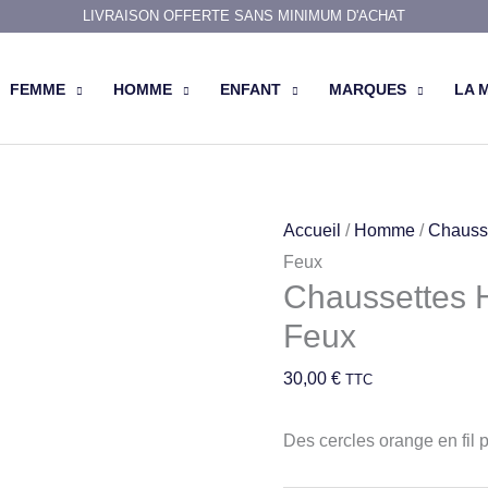
LIVRAISON OFFERTE SANS MINIMUM D'ACHAT
FEMME
HOMME
ENFANT
MARQUES
LA 
quantité
Accueil
/
Homme
/
Chauss
de
Feux
Chaussettes 
Chaussettes
Homme
Feux
en
30,00
€
TTC
laine
Cercles
Des cercles orange en fil p
de
Feux