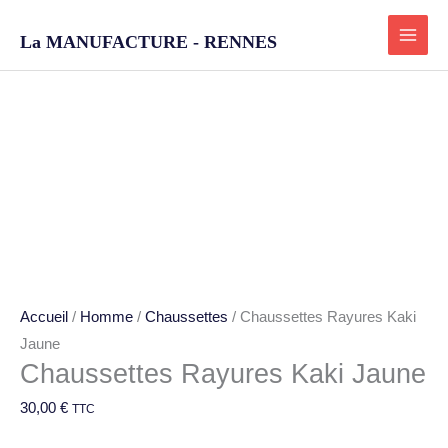
Aller
au
La MANUFACTURE - RENNES
contenu
quantité
de
Chaussettes
Rayures
Kaki
Jaune
Accueil
/
Homme
/
Chaussettes
/ Chaussettes Rayures Kaki
Jaune
Chaussettes Rayures Kaki Jaune
30,00
€
TTC