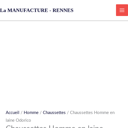
Aller
La MANUFACTURE - RENNES
au
contenu
quantité
de
Chaussettes
Homme
en
laine
Odorico
Accueil
/
Homme
/
Chaussettes
/ Chaussettes Homme en
laine Odorico