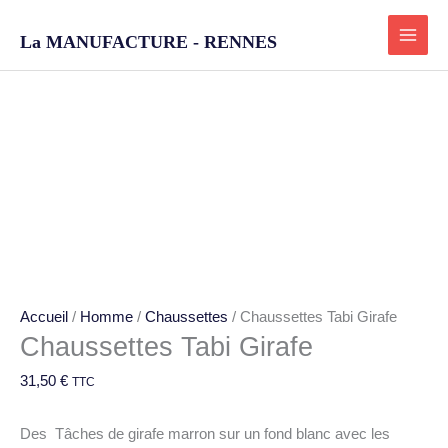
Aller
au
La MANUFACTURE - RENNES
contenu
quantité
de
Chaussettes
Tabi
Girafe
Accueil
/
Homme
/
Chaussettes
/ Chaussettes Tabi Girafe
Chaussettes Tabi Girafe
31,50
€
TTC
Des Tâches de girafe marron sur un fond blanc avec les