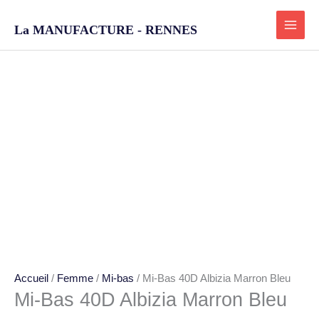
Aller
au
La MANUFACTURE - RENNES
contenu
quantité
de
Mi-
Bas
40D
Albizia
Marron
Bleu
Accueil
/
Femme
/
Mi-bas
/ Mi-Bas 40D Albizia Marron Bleu
Mi-Bas 40D Albizia Marron Bleu