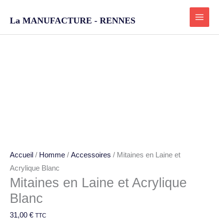
Aller
au
La MANUFACTURE - RENNES
contenu
quantité
de
Mitaines
en
Laine
et
Acrylique
Accueil
/
Homme
/
Accessoires
/ Mitaines en Laine et
Blanc
Acrylique Blanc
Mitaines en Laine et Acrylique
Blanc
31,00
€
TTC