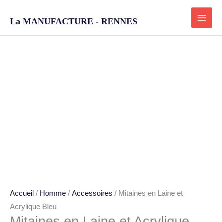
Aller
au
La MANUFACTURE - RENNES
contenu
quantité
de
Mitaines
en
Laine
et
Acrylique
Accueil
/
Homme
/
Accessoires
/ Mitaines en Laine et
Bleu
Acrylique Bleu
Mitaines en Laine et Acrylique