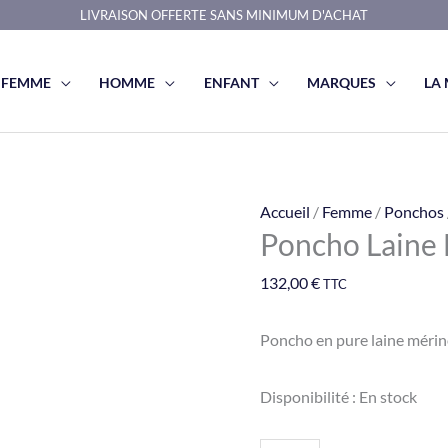
LIVRAISON OFFERTE SANS MINIMUM D'ACHAT
FEMME
HOMME
ENFANT
MARQUES
LA
quantité
Accueil
/
Femme
/
Ponchos
Poncho Laine
de
Poncho
132,00
€
TTC
Laine
Mérinos
Poncho en pure laine mérin
Rouge
Disponibilité :
En stock